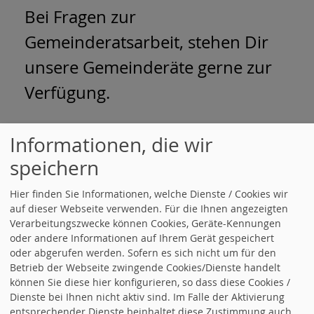
Bei Fragen zur
Gemeinderatsarbeit, stehen Dir
unsere Gemeinderäte gerne zur
Verfügung.
Informationen, die wir
Am Besten Du schaust einfach
speichern
mal bei unseren
Hier finden Sie Informationen, welche Dienste / Cookies wir
Veranstaltungen vorbei. Gerne
auf dieser Webseite verwenden. Für die Ihnen angezeigten
Verarbeitungszwecke können Cookies, Geräte-Kennungen
darfst Du uns auch über unsere
oder andere Informationen auf Ihrem Gerät gespeichert
Mail-Adresse
spd-
oder abgerufen werden. Sofern es sich nicht um für den
Betrieb der Webseite zwingende Cookies/Dienste handelt
memmelsdorf@outlook.de
können Sie diese hier konfigurieren, so dass diese Cookies /
Dienste bei Ihnen nicht aktiv sind. Im Falle der Aktivierung
oder über unsere Social Media
entsprechender Dienste beinhaltet diese Zustimmung auch